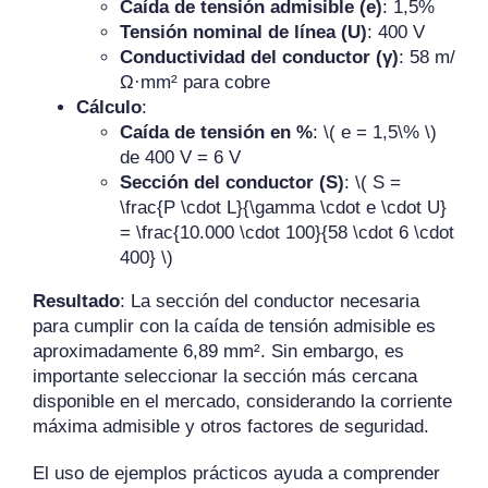
Caída de tensión admisible (e)
: 1,5%
Tensión nominal de línea (U)
: 400 V
Conductividad del conductor (γ)
: 58 m/
Ω·mm² para cobre
Cálculo
:
Caída de tensión en %
: \( e = 1,5\% \)
de 400 V = 6 V
Sección del conductor (S)
: \( S =
\frac{P \cdot L}{\gamma \cdot e \cdot U}
= \frac{10.000 \cdot 100}{58 \cdot 6 \cdot
400} \)
Resultado
: La sección del conductor necesaria
para cumplir con la caída de tensión admisible es
aproximadamente 6,89 mm². Sin embargo, es
importante seleccionar la sección más cercana
disponible en el mercado, considerando la corriente
máxima admisible y otros factores de seguridad.
El uso de ejemplos prácticos ayuda a comprender