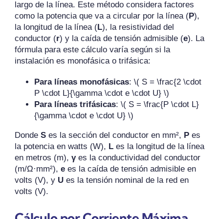
largo de la línea. Este método considera factores
como la potencia que va a circular por la línea (
P
),
la longitud de la línea (
L
), la resistividad del
conductor (
r
) y la caída de tensión admisible (
e
). La
fórmula para este cálculo varía según si la
instalación es monofásica o trifásica:
Para líneas monofásicas
: \( S = \frac{2 \cdot
P \cdot L}{\gamma \cdot e \cdot U} \)
Para líneas trifásicas
: \( S = \frac{P \cdot L}
{\gamma \cdot e \cdot U} \)
Donde
S
es la sección del conductor en mm²,
P
es
la potencia en watts (W),
L
es la longitud de la línea
en metros (m),
γ
es la conductividad del conductor
(m/Ω·mm²),
e
es la caída de tensión admisible en
volts (V), y
U
es la tensión nominal de la red en
volts (V).
Cálculo por Corriente Máxima