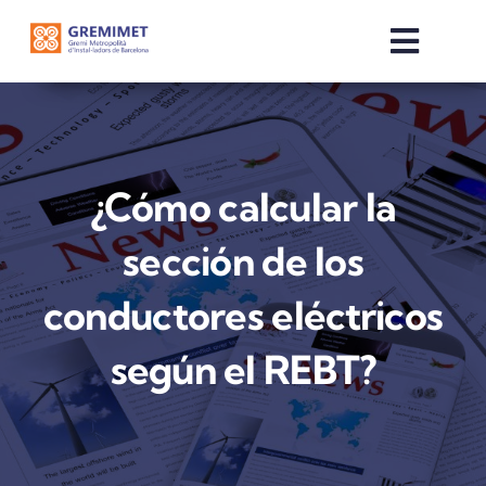
Skip
to
Toggle
content
Naviga
INICI
QUI SOM
¿Cómo calcular la
sección de los
SERVEIS
conductores eléctricos
COMERCIALITZADORES
según el REBT?
NOTÍCIES
OTE