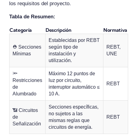
los requisitos del proyecto.
Tabla de Resumen:
Categoría
Descripción
Normativa
Establecidas por REBT
⛑️ Secciones
según tipo de
REBT,
Mínimas
instalación y
UNE
utilización.
🔦
Máximo 12 puntos de
Restricciones
luz por circuito,
REBT
de
interruptor automático ≤
Alumbrado
10 A.
Secciones específicas,
📶 Circuitos
no sujetos a las
de
REBT
mismas reglas que
Señalización
circuitos de energía.