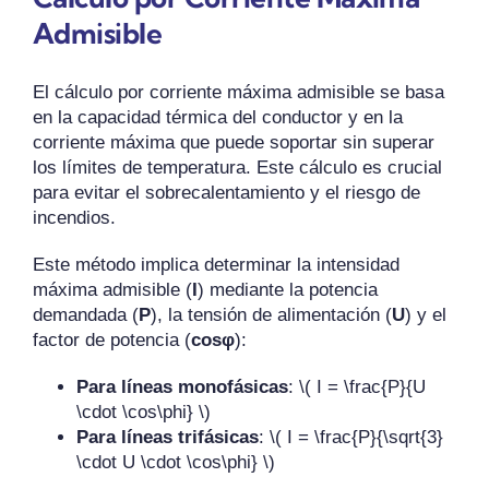
Admisible
El cálculo por corriente máxima admisible se basa
en la capacidad térmica del conductor y en la
corriente máxima que puede soportar sin superar
los límites de temperatura. Este cálculo es crucial
para evitar el sobrecalentamiento y el riesgo de
incendios.
Este método implica determinar la intensidad
máxima admisible (
I
) mediante la potencia
demandada (
P
), la tensión de alimentación (
U
) y el
factor de potencia (
cosφ
):
Para líneas monofásicas
: \( I = \frac{P}{U
\cdot \cos\phi} \)
Para líneas trifásicas
: \( I = \frac{P}{\sqrt{3}
\cdot U \cdot \cos\phi} \)