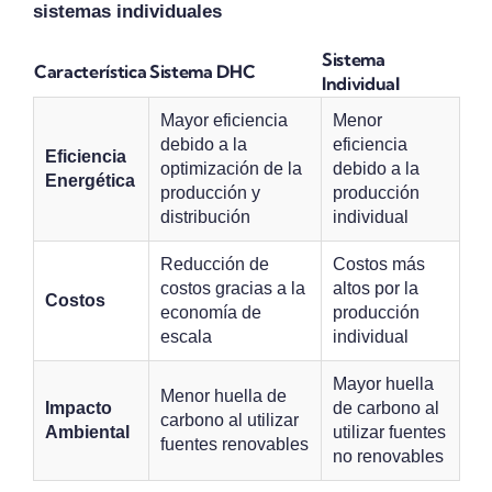
sistemas individuales
Sistema
Característica
Sistema DHC
Individual
Mayor eficiencia
Menor
debido a la
eficiencia
Eficiencia
optimización de la
debido a la
Energética
producción y
producción
distribución
individual
Reducción de
Costos más
costos gracias a la
altos por la
Costos
economía de
producción
escala
individual
Mayor huella
Menor huella de
Impacto
de carbono al
carbono al utilizar
Ambiental
utilizar fuentes
fuentes renovables
no renovables