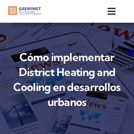
Skip
to
Toggle
content
Naviga
INICI
QUI SOM
Cómo implementar
District Heating and
SERVEIS
Cooling en desarrollos
COMERCIALITZADORES
urbanos
NOTÍCIES
OTE