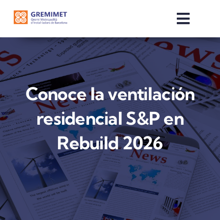
Skip
to
Toggle
content
Naviga
INICI
QUI SOM
Conoce la ventilación
residencial S&P en
SERVEIS
Rebuild 2026
COMERCIALITZADORES
NOTÍCIES
OTE