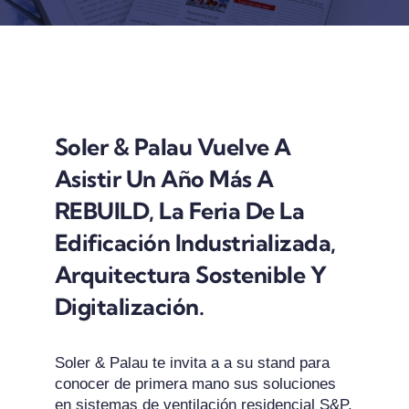
REVISTA DIGITAL
COL·LABORADORS
Soler & Palau Vuelve A
CONTACTE
Asistir Un Año Más A
REBUILD
, La Feria De La
INICIA SESSIÓ
Edificación Industrializada,
Arquitectura Sostenible Y
CA
Digitalización.
Soler & Palau te invita a a su stand para
conocer de primera mano sus soluciones
en sistemas de ventilación residencial S&P.