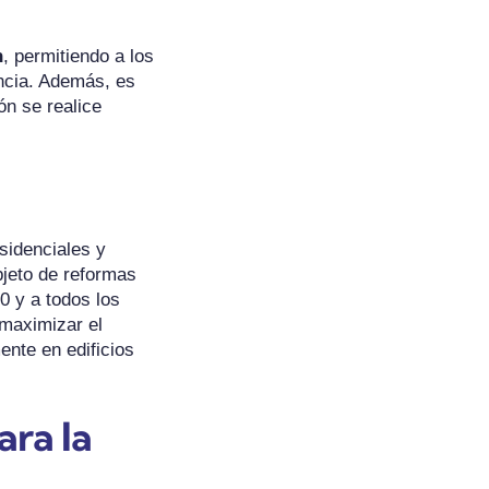
n
, permitiendo a los
encia. Además, es
ón se realice
sidenciales y
bjeto de reformas
30 y a todos los
 maximizar el
ente en edificios
ara la