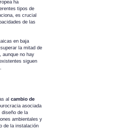
uropea ha
erentes tipos de
ciona, es crucial
apacidades de las
taicas en baja
superar la mitad de
e, aunque no hay
 existentes siguen
.
as al
cambio de
 burocracia asociada
l diseño de la
ciones ambientales y
o de la instalación