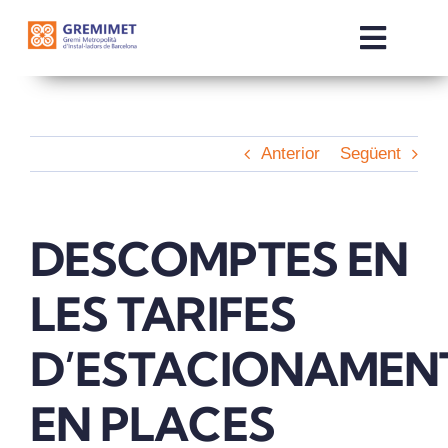
Skip
to
Toggle
content
Naviga
INICI
Anterior
Següent
QUI SOM
SERVEIS
DESCOMPTES EN
LES TARIFES
COMERCIALITZADORES
D’ESTACIONAMEN
NOTÍCIES
EN PLACES
OTE