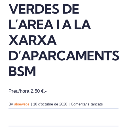
VERDES DE
REVISTA DIGITAL
L’AREA I A LA
COL·LABORADORS
XARXA
D’APARCAMENTS
CONTACTE
BSM
INICIA SESSIÓ
CA
Preu/hora 2,50 €.-
a
By
aloewebs
|
10 d'octubre de 2020
|
Comentaris tancats
DESCOMPTE
EN
LES
TARIFES