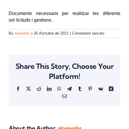
REVISTA DIGITAL
Documents necessaris per realitzar les diferents
sol·licituds i gestions.
COL·LABORADORS
a
By
aloewebs
|
26 d'octubre de 2013
|
Comentaris tancats
FORMULARIS
ENDESA
DISTRIBUCIÓ
CONTACTE
V.2016
Share This Story, Choose Your
INICIA SESSIÓ
Platform!
CA
Facebook
X
Reddit
LinkedIn
WhatsApp
Telegram
Tumblr
Pinterest
Vk
Xing
Email:
About the Author:
aloewebs