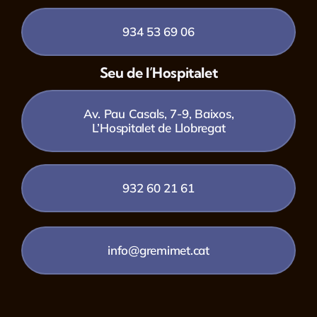
934 53 69 06
Seu de l’Hospitalet
Av. Pau Casals, 7-9, Baixos,
L’Hospitalet de Llobregat
932 60 21 61
info@gremimet.cat