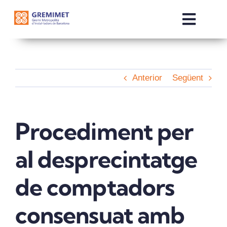
Skip
to
Toggle
content
Naviga
INICI
Anterior
Següent
QUI SOM
SERVEIS
Procediment per
al desprecintatge
COMERCIALITZADORES
de comptadors
NOTÍCIES
consensuat amb
OTE