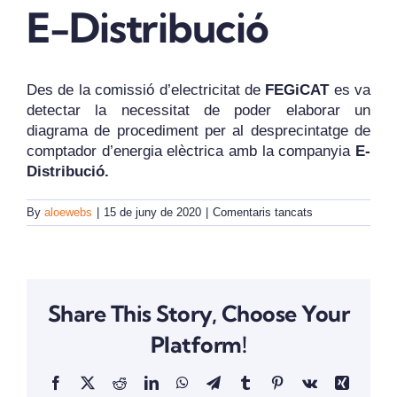
E-Distribució
REVISTA DIGITAL
Des de la comissió d’electricitat de
FEGiCAT
es va
COL·LABORADORS
detectar la necessitat de poder elaborar un
diagrama de procediment per al desprecintatge de
comptador d’energia elèctrica amb la companyia
E-
CONTACTE
Distribució.
a
By
aloewebs
|
15 de juny de 2020
|
Comentaris tancats
INICIA SESSIÓ
Procediment
per
al
CA
desprecintatge
de
Share This Story, Choose Your
comptadors
consensuat
Platform!
amb
E-
Distribució
Facebook
X
Reddit
LinkedIn
WhatsApp
Telegram
Tumblr
Pinterest
Vk
Xing