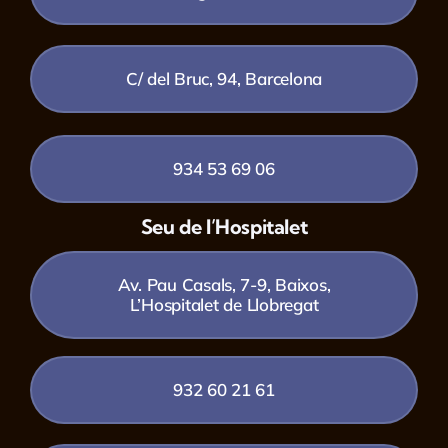
C/ del Bruc, 94, Barcelona
934 53 69 06
Seu de l’Hospitalet
Av. Pau Casals, 7-9, Baixos,
L’Hospitalet de Llobregat
932 60 21 61