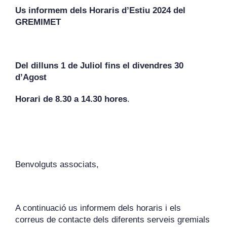
Us informem dels Horaris d’Estiu 2024 del
GREMIMET
REVISTA DIGITAL
COL·LABORADORS
Del dilluns 1 de Juliol fins el divendres 30
d’Agost
CONTACTE
Horari de 8.30 a 14.30 hores
.
INICIA SESSIÓ
CA
Benvolguts associats,
A continuació us informem dels horaris i els
correus de contacte dels diferents serveis gremials