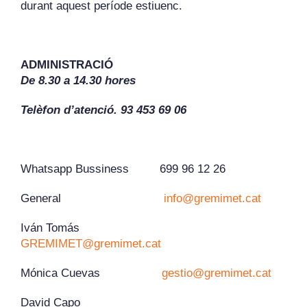
durant aquest període estiuenc.
ADMINISTRACIÓ
De 8.30 a 14.30 hores
Telèfon d’atenció. 93 453 69 06
Whatsapp Bussiness 699 96 12 26
General
info@gremimet.cat
Iván Tomás
GREMIMET@gremimet.cat
Mónica Cuevas
gestio@gremimet.cat
David Capo