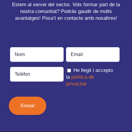
Estem al servei del sector. Vols formar part de la
nostra comunitat? Podràs gaudir de molts
REVISTA DIGITAL
avantatges! Posa’t en contacte amb nosaltres!
COL·LABORADORS
CONTACTE
He llegit i accepto
INICIA SESSIÓ
la
política de
privacitat
CA