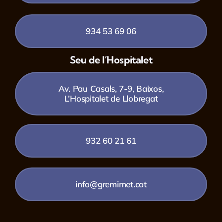
934 53 69 06
Seu de l’Hospitalet
Av. Pau Casals, 7-9, Baixos,
L’Hospitalet de Llobregat
932 60 21 61
info@gremimet.cat