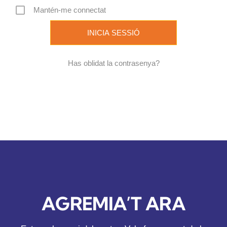
Mantén-me connectat
REVISTA DIGITAL
COL·LABORADORS
Has oblidat la contrasenya?
CONTACTE
INICIA SESSIÓ
CA
AGREMIA’T ARA