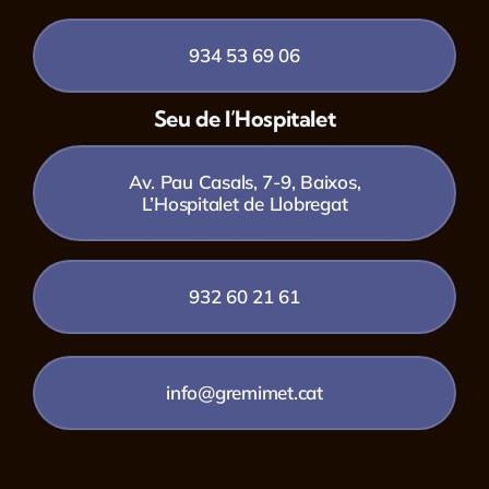
934 53 69 06
Seu de l’Hospitalet
Av. Pau Casals, 7-9, Baixos,
L’Hospitalet de Llobregat
932 60 21 61
info@gremimet.cat