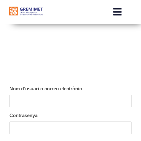
Skip
to
Toggle
content
Naviga
INICI
QUI SOM
SERVEIS
Nom d’usuari o correu electrònic
COMERCIALITZADORES
NOTÍCIES
Contrasenya
OTE