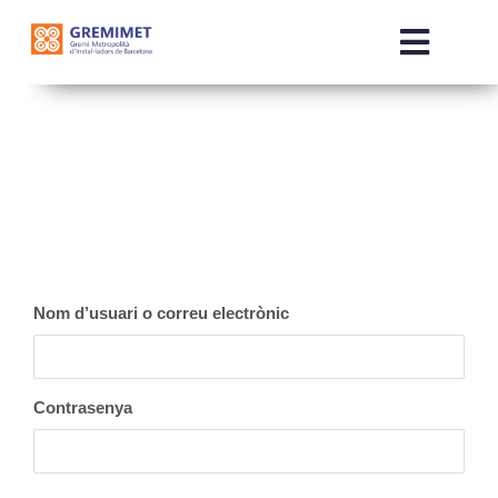
Skip
to
Toggle
content
Naviga
INICI
QUI SOM
SERVEIS
Nom d’usuari o correu electrònic
COMERCIALITZADORES
NOTÍCIES
Contrasenya
OTE