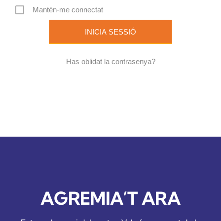
Mantén-me connectat
REVISTA DIGITAL
COL·LABORADORS
Has oblidat la contrasenya?
CONTACTE
INICIA SESSIÓ
CA
AGREMIA’T ARA