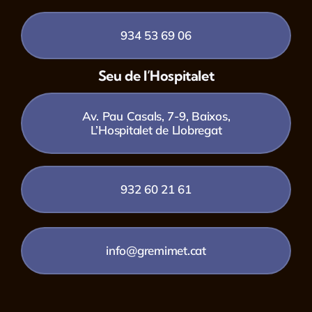
934 53 69 06
Seu de l’Hospitalet
Av. Pau Casals, 7-9, Baixos,
L’Hospitalet de Llobregat
932 60 21 61
info@gremimet.cat