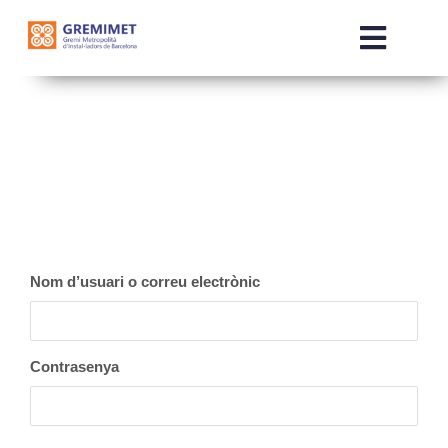
Skip
to
Toggle
content
Naviga
INICI
QUI SOM
SERVEIS
Nom d’usuari o correu electrònic
COMERCIALITZADORES
NOTÍCIES
Contrasenya
OTE