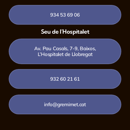
934 53 69 06
Seu de l’Hospitalet
Av. Pau Casals, 7-9, Baixos,
L’Hospitalet de Llobregat
932 60 21 61
info@gremimet.cat