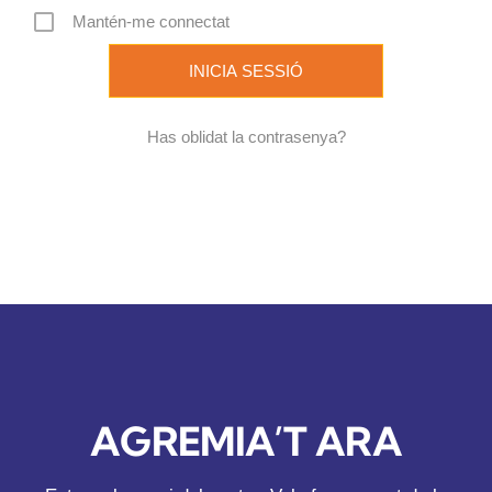
Mantén-me connectat
REVISTA DIGITAL
COL·LABORADORS
Has oblidat la contrasenya?
CONTACTE
INICIA SESSIÓ
CA
AGREMIA’T ARA