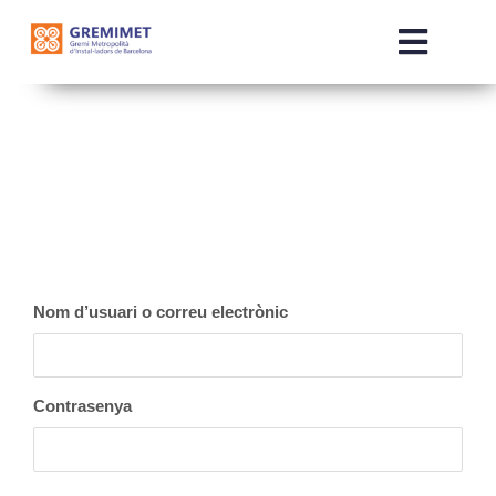
Skip
to
Toggle
content
Naviga
INICI
QUI SOM
SERVEIS
Nom d’usuari o correu electrònic
COMERCIALITZADORES
NOTÍCIES
Contrasenya
OTE