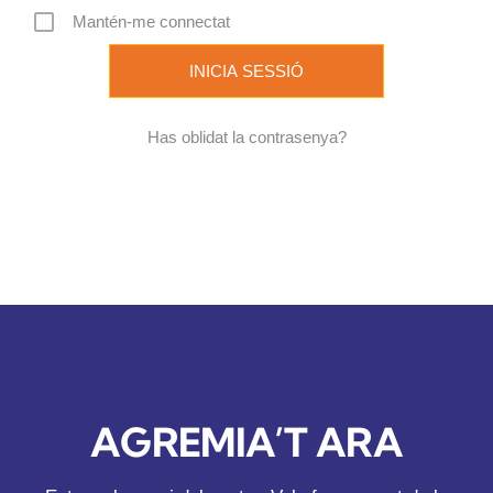
Mantén-me connectat
REVISTA DIGITAL
COL·LABORADORS
Has oblidat la contrasenya?
CONTACTE
INICIA SESSIÓ
CA
AGREMIA’T ARA