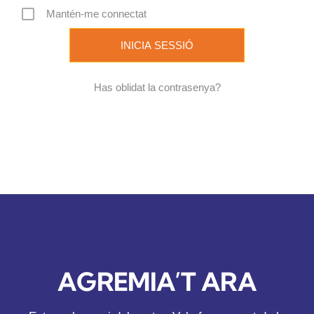
Mantén-me connectat
REVISTA DIGITAL
COL·LABORADORS
Has oblidat la contrasenya?
CONTACTE
INICIA SESSIÓ
CA
AGREMIA’T ARA