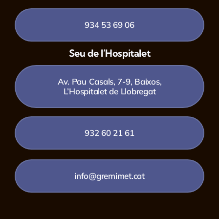
934 53 69 06
Seu de l’Hospitalet
Av. Pau Casals, 7-9, Baixos,
L’Hospitalet de Llobregat
932 60 21 61
info@gremimet.cat