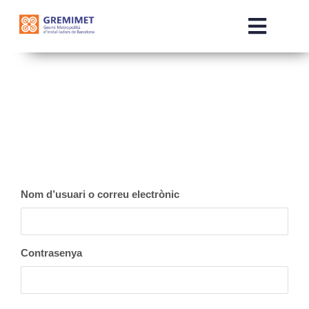
Skip
to
Toggle
content
Naviga
INICI
QUI SOM
SERVEIS
Nom d’usuari o correu electrònic
COMERCIALITZADORES
NOTÍCIES
Contrasenya
OTE