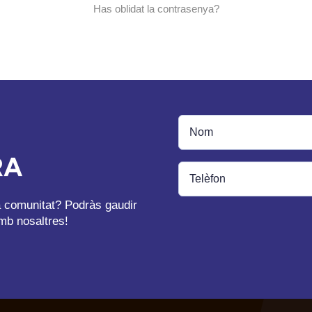
Has oblidat la contrasenya?
RA
ra comunitat? Podràs gaudir
mb nosaltres!