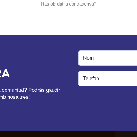
Has oblidat la contrasenya?
RA
ra comunitat? Podràs gaudir
mb nosaltres!