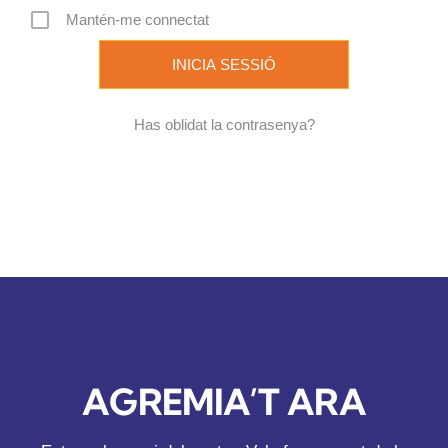
Mantén-me connectat
REVISTA DIGITAL
COL·LABORADORS
Has oblidat la contrasenya?
CONTACTE
INICIA SESSIÓ
CA
AGREMIA’T ARA