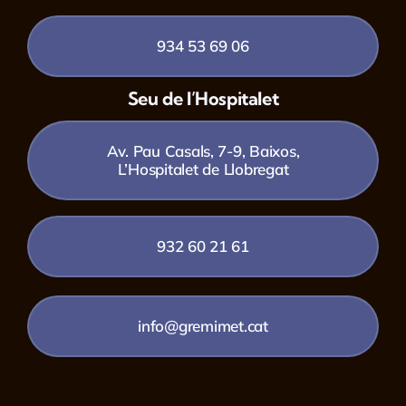
934 53 69 06
Seu de l’Hospitalet
Av. Pau Casals, 7-9, Baixos,
L’Hospitalet de Llobregat
932 60 21 61
info@gremimet.cat