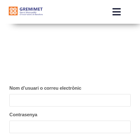
Skip
to
Toggle
content
Naviga
INICI
QUI SOM
SERVEIS
Nom d’usuari o correu electrònic
COMERCIALITZADORES
NOTÍCIES
Contrasenya
OTE