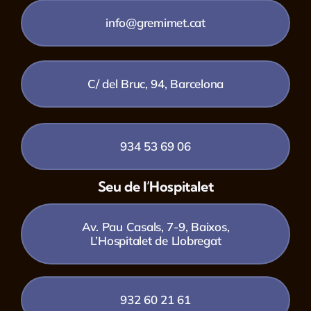
info@gremimet.cat
C/ del Bruc, 94, Barcelona
934 53 69 06
Seu de l’Hospitalet
Av. Pau Casals, 7-9, Baixos,
L’Hospitalet de Llobregat
932 60 21 61