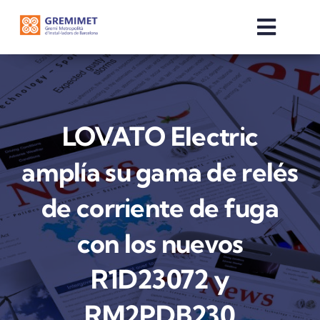
Skip
to
Toggle
content
Naviga
INICI
QUI SOM
LOVATO Electric
amplía su gama de relés
SERVEIS
de corriente de fuga
COMERCIALITZADORES
con los nuevos
NOTÍCIES
R1D23072 y
RM2PDB230
OTE