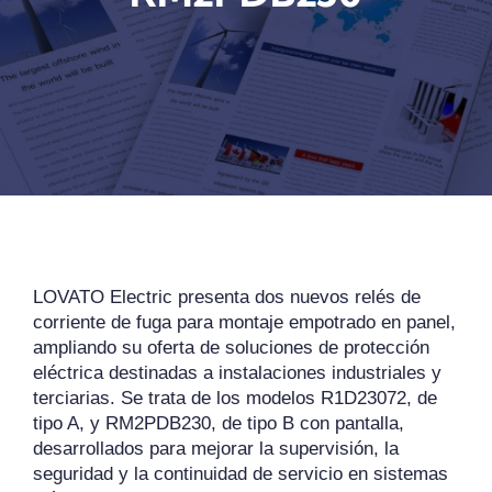
REVISTA DIGITAL
COL·LABORADORS
CONTACTE
INICIA SESSIÓ
LOVATO Electric presenta dos nuevos relés de
corriente de fuga para montaje empotrado en panel,
CA
ampliando su oferta de soluciones de protección
eléctrica destinadas a instalaciones industriales y
terciarias. Se trata de los modelos R1D23072, de
tipo A, y RM2PDB230, de tipo B con pantalla,
desarrollados para mejorar la supervisión, la
seguridad y la continuidad de servicio en sistemas