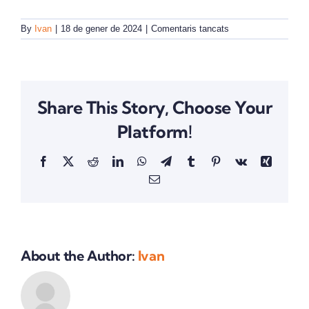
a
By
Ivan
|
18 de gener de 2024
|
Comentaris tancats
Revista
Sac
de
Notícies
Nº
Share This Story, Choose Your
0
Platform!
Facebook
X
Reddit
LinkedIn
WhatsApp
Telegram
Tumblr
Pinterest
Vk
Xing
Email:
About the Author:
Ivan