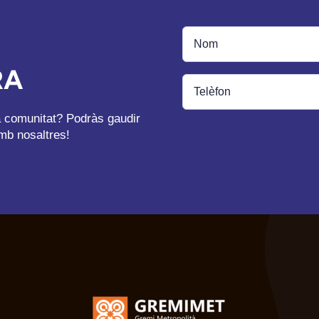
RA
ra comunitat? Podràs gaudir
mb nosaltres!