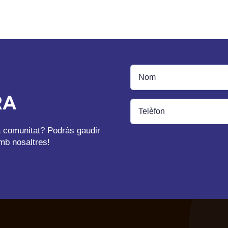
RA
ra comunitat? Podràs gaudir
mb nosaltres!