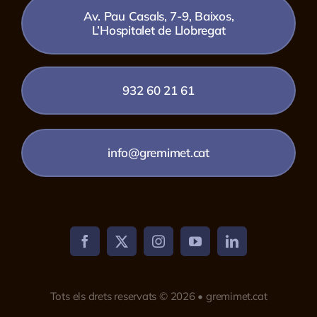
Av. Pau Casals, 7-9, Baixos,
L’Hospitalet de Llobregat
932 60 21 61
info@gremimet.cat
Tots els drets reservats © 2026 • gremimet.cat